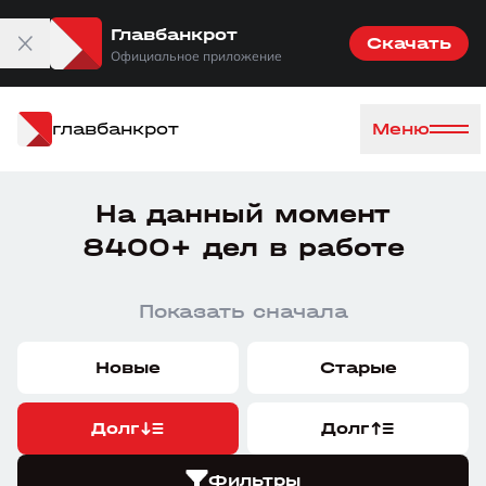
Главбанкрот
Скачать
Официальное приложение
главбанкрот
Меню
На данный момент
8400+ дел в работе
Показать сначала
Новые
Старые
Долг
Долг
Фильтры