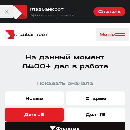
Главбанкрот
Скачать
Официальное приложение
главбанкрот
Меню
На данный момент
8400+ дел в работе
Показать сначала
Новые
Старые
Долг
Долг
Фильтры