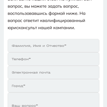
что в отношении Вас введена процедура
отсутствовать продолжительные этапы
участвовать в управлении таких
вопрос, вы можете задать вопрос,
банкротства.
реализации имущества и оспаривания
организаций.
воспользовавшись формой ниже. На
сделок.
вопрос ответит квалифицированный
юрисконсульт нашей компании.
Фамилия, Имя и Отчество*
Телефон*
Электронная почта
Город*
Ваш вопрос*