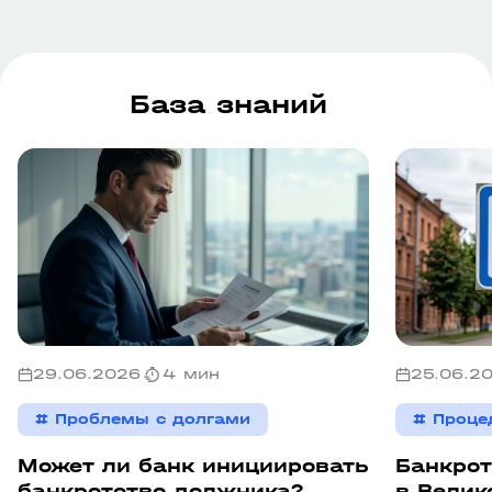
База знаний
29.06.2026
4 мин
25.06.2
# Проблемы с долгами
# Проце
Может ли банк инициировать
Банкрот
банкротство должника?
в Велик