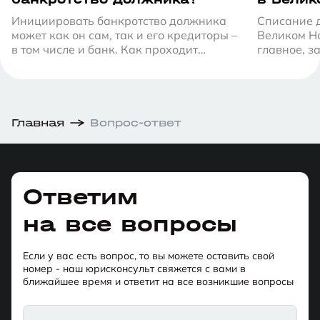
подходи
Инициировать банкротство должника
Списание д
спишут
может как он сам, так и его кредиторы –
Великом Н
в том числе и банк. Как проходит
главное, з
процедура банкротства по инициативе
от обязате
банка, кто оплачивает все
если денег
сопутствующие расходы в этом случае и
почему не стоит ждать, пока в
арбитражном суде окажется заявление
Главная
Вопрос-ответ
кредитора.
Ответим
на все вопросы
Если у вас есть вопрос, то вы можете оставить свой
номер - наш юрисконсульт свяжется с вами в
ближайшее время и ответит на все возникшие вопросы