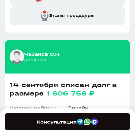
Этапы процедуры
Чабанов С.Н.
должник
14 сентября списан долг в
размере
1 606 756 ₽
Формат работы:
Онлайн
Номер дела:
А32-3352/2023
Регион:
Краснодарский
Консультация
край
Результат работы:
Социальный статус