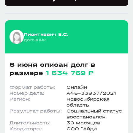
Пионткевич Е.С.
должник
6 июня списан долг в
размере
1 534 769 ₽
Формат работы:
Онлайн
Номер дела:
А45-33937/2021
Регион:
Новосибирская
область
Результат работы:
Социальный статус
восстановлен
Длительность:
30 месяцев
Кредиторы:
ООО "Айди