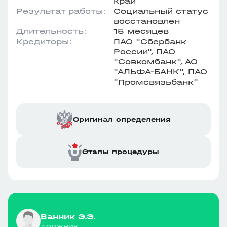
край
Результат работы:
Социальный статус
восстановлен
Длительность:
15 месяцев
Кредиторы:
ПАО "Сбербанк
России", ПАО
"Совкомбанк", АО
"АЛЬФА-БАНК", ПАО
"Промсвязьбанк"
Оригинал определения
Этапы процедуры
Ванник Э.Э.
должник