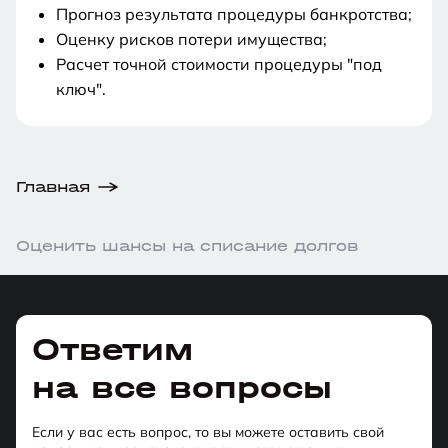
Прогноз результата процедуры банкротства;
Оценку рисков потери имущества;
Расчет точной стоимости процедуры "под
ключ".
Увы,
Увы,
Увы,
к
к
к
Главная
Общая
Вы
Ваш
Сообщить
сожалению
сожалению
сожалению
Сумма
Российское
ст.
Ваши
Однако,
Однако,
Однако,
сумма
зарегистрированы
долг
результат
Оценить шансы на списание долгов
долга
гражданство
159
ответы
вы
вы
вы
ваших
на
связан
Суммы
Возможность
Наличие
Наши
УК
можете
можете
можете
долгов
территории
с
вашего
обратиться
непогашенной
Законом
Возможность
специалисты
Сумма
РФ
больше
РФ
ст.
долга
с
судимости
127-
обратиться
свяжутся
попробовать
изучить
изучить
долга:
300
?
159
недостаточно
заявлением
по
Ответим
ФЗ
с
с
подать
вопрос
вопрос
Наличие
более
для
о
экономическим
000₽
УК
установлена
заявлением
вами
на
в
в
непогашенной
в
на все вопросы
подачи
признании
статьям
?
РФ?
300
минимальная
о
в
банкротство
нашей
нашей
судимости
том
заявления
несостоятельным
может
000₽
сумма
признании
течение
во
базе
базе
по
числе
с
основной
о
(банкротом)
стать
Если у вас есть вопрос, то вы можете оставить свой
задолженности,
несостоятельным
одной
внесудебном
знаний
знаний
Вы
экономическим