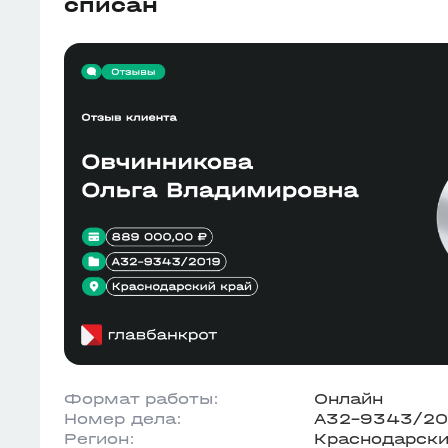
списан
Формат работы:
Онлайн
Номер дела:
А32-9343/2
Регион:
Краснодарски