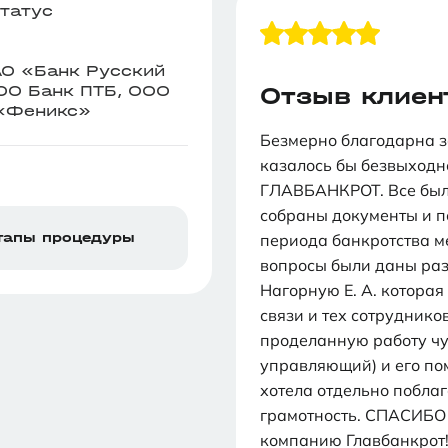
татус
О «Банк Русский
ОО Банк ПТБ, ООО
Отзыв клиен
«Феникс»
Безмерно благодарна з
казалось бы безвыходн
ГЛАВБАНКРОТ. Все было
собраны документы и п
тапы процедуры
периода банкротства ме
вопросы были даны раз
Нагорную Е. А. которая
связи и тех сотруднико
проделанную работу чу
управляющий) и его по
хотела отдельно побла
грамотность. СПАСИБО 
компанию Главбанкрот!