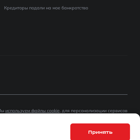
Кредиторы подали на мое банкротство
Мы
используем файлы cookie
, для персонализации сервисов
 повышения удобства пользования сайтом. Если вы не
огласны на их использование, поменяйте настройки
раузера.
Принять