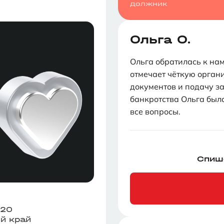
должник
Ольга О.
Ольга обратилась к на
отмечает чёткую орган
документов и подачу за
банкротства Ольга был
все вопросы.
Спиш
020
й край