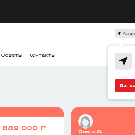
Астр
Советы
Контакты
Да, в
е
889 000 ₽
Ольга О.